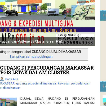
H
Pergudangan Pattene88 Biz Park.
stingan dengan label
GUDANG DIJUAL DI MAKASSAR
.
Tampilkan semua postingan
 GUDANG DI PERGUDANGAN MAKASSAR
EGIS LETAK DALAM CLUSTER
Haris Aca
 MAKASSAR
,
gudang espedisi di makassar
,
kawasan pergudangan
P
n di makassar
DIJUAL SEWA GUDANG DI PERGUDANGAN
MAKASSAR MAROS STRATEGIS LETAK DALAM