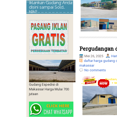
Iklankan Gudang Anda
disini sampai Sold..
klik!!
Pergudangan d
Mei 26, 2025
Har
daftar harga gudang 
makassar
No comments
Gudang Espedisi di
Makassar Harga Mulai 700
jutaan