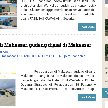
CLUSTER Gudang baru cocok untuk usaha Hasil Bumi,
distributor dan Workshop sudah ada kantor Letak
dalam Cluster sehingga memberikan kenyamanan dan
pe
keamanan dalam melakukan Aktifitas
usaha FASILITAS KAWASAN : Security...
Read More
i Makassar, gudang dijual di Makassar
is Aca
di makassar
,
GUDANG DIJUAL DI MAKASSAR
,
pergudangan di
M
Pergudangan di Makassar, gudang dijual di
U
MakassarGudang di Jual di Makassar dalam kawasan
S
pergudangan dan Industri DISEWAKAN / DIJUAL:
ME
Gudang Strategis di Pergudangan 88 Pattene –
Makassar 🔹 Lokasi Premium – Akses Mudah – Siap...
Pa
Read More