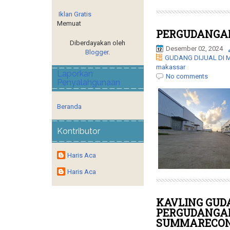
Iklan Gratis
Memuat
PERGUDANGA
Diberdayakan oleh
Desember 02, 2024
Blogger
.
GUDANG DIJUAL DI
makassar
Laporkan
No comments
Penyalahgunaan
Beranda
Kontributor
Haris Aca
Haris Aca
KAVLING GUD
PERGUDANGA
SUMMARECO