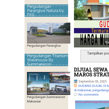
Pergudangan
Parangloe Natura by
FKS
Pergudangan Parangloe
Tampilkan po
Pergudangan Titanium
Warehouse By
Summarecon
DIJUAL SEWA
MAROS STRAT
September 03, 2025
GUDANG DIJUAL DI
di makassar
,
pergudanga
No comments
Pergudangan Summarecon
Makassar