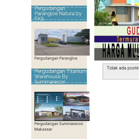
Pergudangan
Parangloe Natura by
FKS
Pe
Pergudangan Parangloe
Tidak ada posti
Pergudangan Titanium
Warehouse By
Summarecon
Pergudangan Summarecon
Makassar