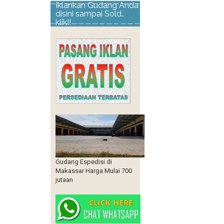
Iklankan Gudang Anda
disini sampai Sold..
klik!!
Gudang Espedisi di
Makassar Harga Mulai 700
jutaan