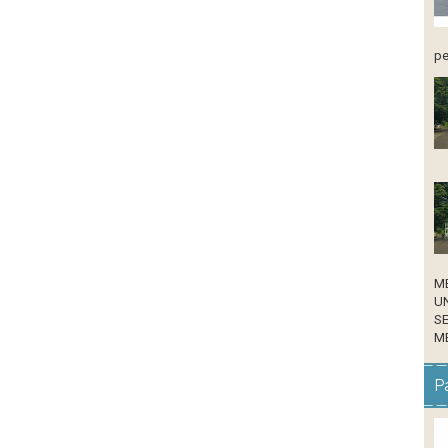
pe
M
U
S
ME
Pa