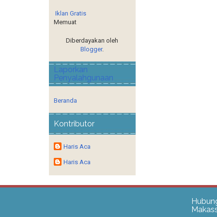
Iklan Gratis
Memuat
Diberdayakan oleh
Blogger
.
Laporkan
Penyalahgunaan
Beranda
Kontributor
Haris Aca
Haris Aca
Hubung
Makass