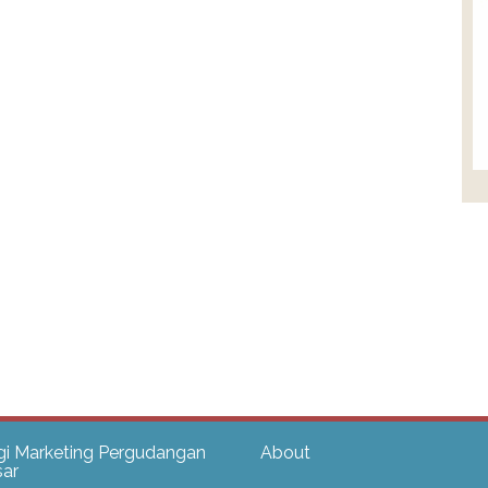
i Marketing Pergudangan
About
ar