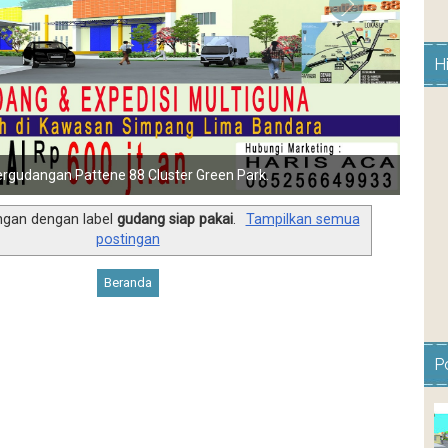
H
rgudangan Pattene 88 Cluster Green Park.
ngan dengan label
gudang siap pakai
.
Tampilkan semua
postingan
Beranda
P