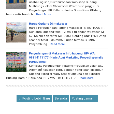
usaha Logistic, Distributor dan Workshop Gudang
Multifungsi office Showroom Warehouse pinggir Tol
Pergudangan 88 Pattene cluster Green River GUdang
baru cantik bersih bi…
Read More
Harga Gudang Di makassar
Harga Pergudangan Pattene Makassar SPESIFIKASI :1.
Cor lantai gudang tebal 12 cm + tulangan wiremesh M-
52. Kolom dan rafter IWF-2003. Gording CNP-1254. Atap
spandek tebal 0.35 mm5. Sudah termasuk IMB6.
Penyambung…
Read More
Pergudangan di Makassar Info hubungi HP/ WA :
08114171177 (Haris Aca) Marketing Properti specialis
pergudangan
Kompleks Pergudangan Pattene merupakan salahsatu
Alternatif kawasan pergudangan yang telah dibangun
Gudang Expedisi ready Stok Multiguna dan Expedisi
Hubungi Kami : Haris Aca HP / WA : 0811417117…
Read More
← Posting Lebih Baru
Beranda
Posting Lama →