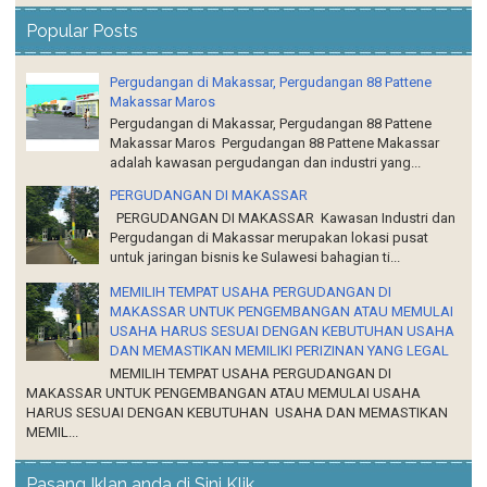
Popular Posts
Pergudangan di Makassar, Pergudangan 88 Pattene
Makassar Maros
Pergudangan di Makassar, Pergudangan 88 Pattene
Makassar Maros Pergudangan 88 Pattene Makassar
adalah kawasan pergudangan dan industri yang...
PERGUDANGAN DI MAKASSAR
PERGUDANGAN DI MAKASSAR Kawasan Industri dan
Pergudangan di Makassar merupakan lokasi pusat
untuk jaringan bisnis ke Sulawesi bahagian ti...
MEMILIH TEMPAT USAHA PERGUDANGAN DI
MAKASSAR UNTUK PENGEMBANGAN ATAU MEMULAI
USAHA HARUS SESUAI DENGAN KEBUTUHAN USAHA
DAN MEMASTIKAN MEMILIKI PERIZINAN YANG LEGAL
MEMILIH TEMPAT USAHA PERGUDANGAN DI
MAKASSAR UNTUK PENGEMBANGAN ATAU MEMULAI USAHA
HARUS SESUAI DENGAN KEBUTUHAN USAHA DAN MEMASTIKAN
MEMIL...
Pasang Iklan anda di Sini Klik..