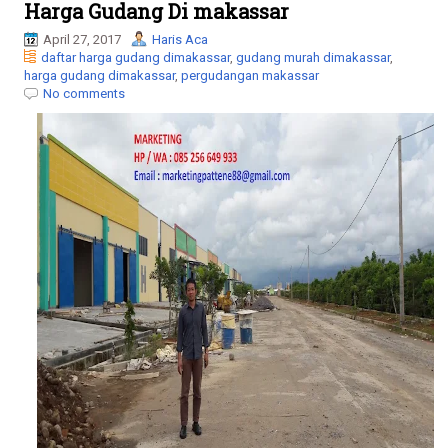
l
Harga Gudang Di makassar
e
April 27, 2017
Haris Aca
n
daftar harga gudang dimakassar
,
gudang murah dimakassar
,
a
harga gudang dimakassar
,
pergudangan makassar
v
No comments
i
g
a
t
i
o
n