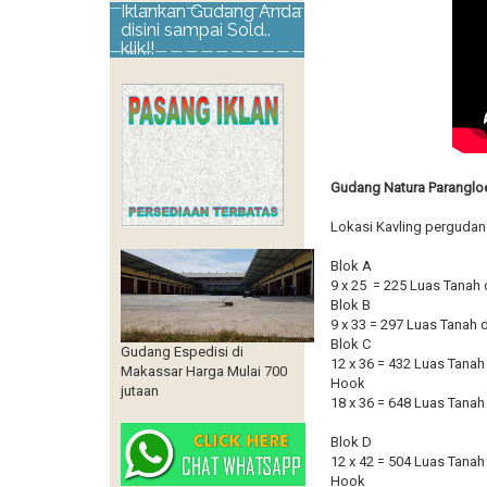
Iklankan Gudang Anda
disini sampai Sold..
klik!!
Gudang Natura Paranglo
Lokasi Kavling perguda
Blok A
9 x 25 = 225 Luas Tanah
Blok B
9 x 33 = 297 Luas Tanah
Blok C
Gudang Espedisi di
12 x 36 = 432 Luas Tana
Makassar Harga Mulai 700
Hook
jutaan
18 x 36 = 648 Luas Tana
Blok D
12 x 42 = 504 Luas Tana
Hook