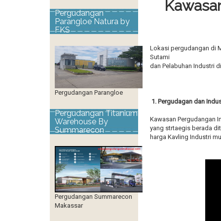
Kawasan
Pergudangan
Parangloe Natura by
FKS
Lokasi pergudangan di Ma
Sutami
dan Pelabuhan Industri 
Pergudangan Parangloe
1. Pergudagan dan Indus
Pergudangan Titanium
Kawasan Pergudangan Ind
Warehouse By
yang strtaegis berada di
Summarecon
harga Kavling Industri mu
Pergudangan Summarecon
Makassar