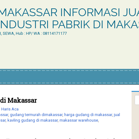
MAKASSAR INFORMASI JUA
NDUSTRI PABRIK DI MAK
LI, SEWA, Hub : HP/ WA : 08114171177
di Makassar
Haris Aca
ssar
,
gudang termurah dimakassar
,
harga gudang di makassar
,
jual
sar
,
kavling gudang di makassar
,
makassar warehouse
,