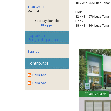
18 x 42 = 756 Luas Tana
Iklan Gratis
Memuat
Blok E
12 x 48 = 576 Luas Tana
Diberdayakan oleh
Hook
Blogger
.
18 x 48 = 864 Luas Tana
Laporkan
Penyalahgunaan
Beranda
Kontributor
Haris Aca
Haris Aca