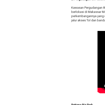
Kawasan Pergudangan 88 
berlokasi di Makassar M
perkembangannya yang me
jalur akses Tol dan ban
Pattene Biz Park