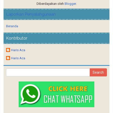
Diberdayakan oleh
Blogger
.
Laporkan Penyalahgunaan
Beranda
Kontributor
Haris Aca
Haris Aca