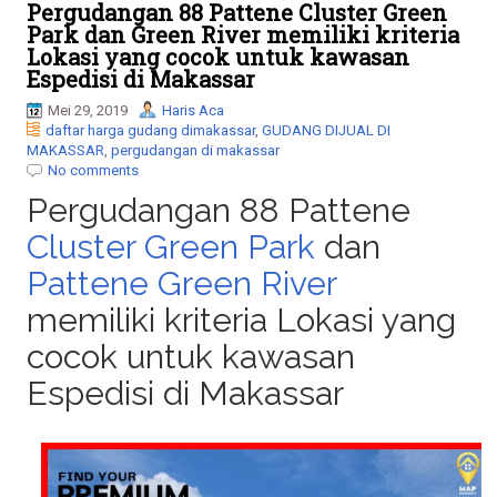
l
Pergudangan 88 Pattene Cluster Green
e
Park dan Green River memiliki kriteria
n
Lokasi yang cocok untuk kawasan
a
Espedisi di Makassar
v
i
Mei 29, 2019
Haris Aca
g
daftar harga gudang dimakassar
,
GUDANG DIJUAL DI
a
MAKASSAR
,
pergudangan di makassar
t
No comments
i
Pergudangan 88 Pattene
o
n
Cluster Green Park
dan
Pattene Green Rive
r
memiliki kriteria Lokasi yang
cocok untuk kawasan
Espedisi di Makassar