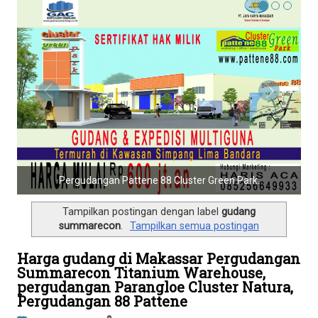
l
e
n
a
v
i
g
a
t
i
o
Pergudangan Pattene88 Biz Park.
n
Tampilkan postingan dengan label
gudang
summarecon
.
Tampilkan semua postingan
Harga gudang di Makassar Pergudangan
Summarecon Titanium Warehouse,
pergudangan Parangloe Cluster Natura,
Pergudangan 88 Pattene
Januari 06, 2021
Haris Aca
daftar harga gudang di makassar
,
daftar harga gudang
dimakassar
,
gudang expedisi makassar
,
gudang summarecon