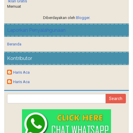
Diberdayakan oleh
Blogger
.
Laporkan Penyalahgunaan
Beranda
Kontributor
Haris Aca
Haris Aca