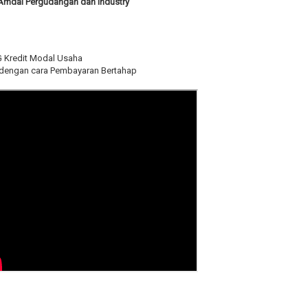
 Amdal Pergudangan dan Industry
G Kredit Modal Usaha
t dengan cara Pembayaran Bertahap