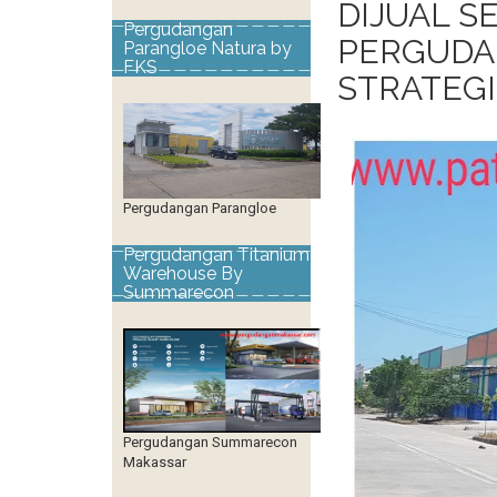
DIJUAL S
Pergudangan
PERGUDA
Parangloe Natura by
FKS
STRATEG
Pergudangan Parangloe
Pergudangan Titanium
Warehouse By
Summarecon
Pergudangan Summarecon
Makassar