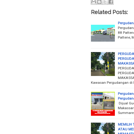
Related Posts:
Pergudang
Pergudan
88 Patten
Pattene, 
PERGUDA
PERGUDA
MAKASS
PERGUDA
PERGUDA
MAKASSAR
Kawasan Pergudangan di 
Pergudan
Pergudan
Dijual Gu
Makassar
Summareco
MEMILIH
ATAU ME
MEMASTIK