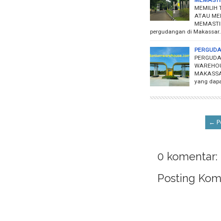
MEMILIH
ATAU ME
MEMASTIK
pergudangan di Makassar
PERGUDA
PERGUDA
WAREHOU
MAKASSA
yang dapa
← Po
0 komentar:
Posting Kom