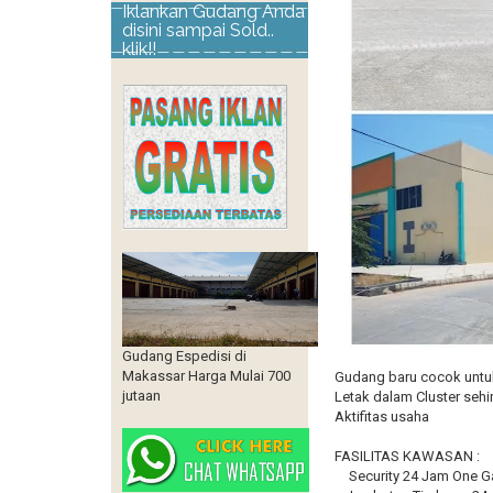
Iklankan Gudang Anda
disini sampai Sold..
klik!!
Gudang Espedisi di
Makassar Harga Mulai 700
Gudang baru cocok untuk
jutaan
Letak dalam Cluster se
Aktifitas usaha
FASILITAS KAWASAN :
Security 24 Jam One G