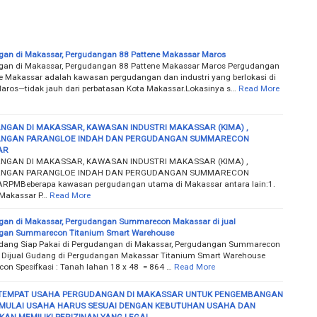
an di Makassar, Pergudangan 88 Pattene Makassar Maros
gan di Makassar, Pergudangan 88 Pattene Makassar Maros Pergudangan
e Makassar adalah kawasan pergudangan dan industri yang berlokasi di
Maros—tidak jauh dari perbatasan Kota Makassar.Lokasinya s…
Read More
NGAN DI MAKASSAR, KAWASAN INDUSTRI MAKASSAR (KIMA) ,
NGAN PARANGLOE INDAH DAN PERGUDANGAN SUMMARECON
AR
NGAN DI MAKASSAR, KAWASAN INDUSTRI MAKASSAR (KIMA) ,
NGAN PARANGLOE INDAH DAN PERGUDANGAN SUMMARECON
PMBeberapa kawasan pergudangan utama di Makassar antara lain:1.
Makassar P…
Read More
gan di Makassar, Pergudangan Summarecon Makassar di jual
gan Summarecon Titanium Smart Warehouse
dang Siap Pakai di Pergudangan di Makassar, Pergudangan Summarecon
 Dijual Gudang di Pergudangan Makassar Titanium Smart Warehouse
n Spesifkasi : Tanah lahan 18 x 48 = 864 …
Read More
 TEMPAT USAHA PERGUDANGAN DI MAKASSAR UNTUK PENGEMBANGAN
MULAI USAHA HARUS SESUAI DENGAN KEBUTUHAN USAHA DAN
AN MEMILIKI PERIZINAN YANG LEGAL