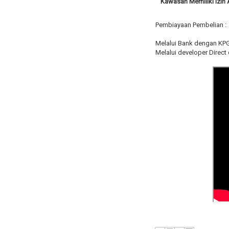
Kawasan Memiliki Izin
Pembiayaan Pembelian :
Melalui Bank dengan KP
Melalui developer Direc