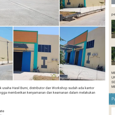
pe
M
U
S
ME
 usaha Hasil Bumi, distributor dan Workshop sudah ada kantor
hingga memberikan kenyamanan dan keamanan dalam melakukan
Pa
ate