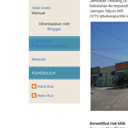
Jembatan Timbang 24
Kebutuhan Air terpenuh
Iklan Gratis
Jaringan Telpon Wifi
Memuat
CCTV dibeberapa titik
Diberdayakan oleh
Blogger
.
Laporkan
Penyalahgunaan
Beranda
Kontributor
Haris Aca
Haris Aca
Bersertifikat Hak Milik