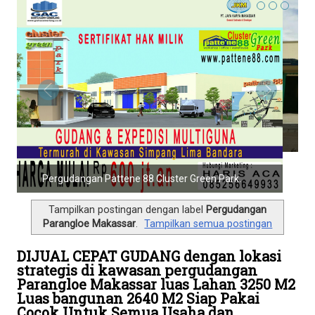
l
e
n
a
v
i
g
a
t
i
o
Pergudangan Pattene88 Biz Park.
n
Tampilkan postingan dengan label
Pergudangan
Parangloe Makassar
.
Tampilkan semua postingan
DIJUAL CEPAT GUDANG dengan lokasi
strategis di kawasan pergudangan
Parangloe Makassar luas Lahan 3250 M2
Luas bangunan 2640 M2 Siap Pakai
Cocok Untuk Semua Usaha dan
Invesatasi More Info : 08114171177
Agustus 09, 2021
Haris Aca