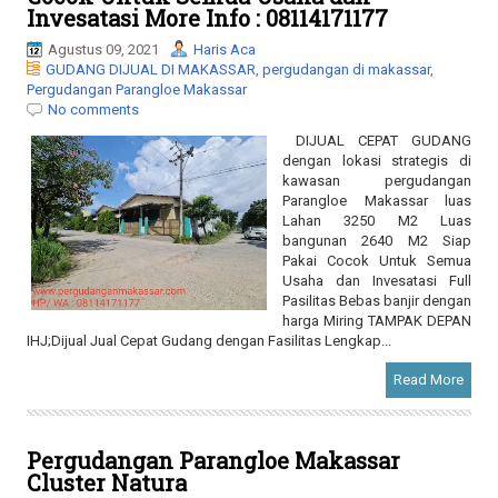
GUDANG DIJUAL DI MAKASSAR
,
pergudangan di makassar
,
Pergudangan Parangloe Makassar
No comments
DIJUAL CEPAT GUDANG
dengan lokasi strategis di
kawasan pergudangan
Parangloe Makassar luas
Lahan 3250 M2 Luas
bangunan 2640 M2 Siap
Pakai Cocok Untuk Semua
Usaha dan Invesatasi Full
Pasilitas Bebas banjir dengan
harga Miring TAMPAK DEPAN
IHJ;Dijual Jual Cepat Gudang dengan Fasilitas Lengkap...
Read More
Pergudangan Parangloe Makassar
Cluster Natura
November 05, 2020
Haris Aca
pergudangan di makassar
,
Pergudangan Parangloe Makassar
,
pergudangan Tallasa City