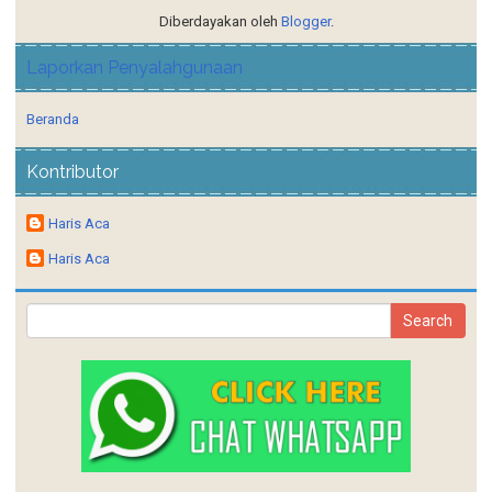
Laporkan Penyalahgunaan
Beranda
Kontributor
Haris Aca
Haris Aca
Hitung KPR