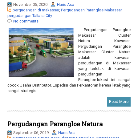
No comments
Pergudangan Parangloe
Makassar Cluster
Natura Kawasan
Pergudangan Parangloe
Makassar Cluster Natura
adalah kawasan
pergudangan di Makassar
yang terletak di kawasan
pergudangan
Parangloe.lokasi ini sangat
cocok Usaha Distributor, Espedisi dan Perkantoran kerena letak yang
sangat strategis...
Read More
Pergudangan Parangloe Natura
September 06, 2019
Haris Aca
pergudangan Natura
,
pergudangan Parangloe
,
Pergudangan
Parangloe Makassar
No comments