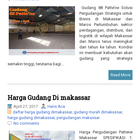
Bisnis di Makassar dan
Maros Pertumbuhan sektor
perdagangan, distribusi, dan
logistik di wilayah Makassar
dan Maros terus meningkat
dari tahun ke tahun. Kondisi
ini membuat kebutuhan akan
gudang yang strategis
semakin tinggi, terutama bagi...
Read More
Harga Gudang Di makassar
April 27, 2017
Haris Aca
daftar harga gudang dimakassar
,
gudang murah dimakassar
,
harga gudang dimakassar
,
pergudangan makassar
No comments
Harga Pergudangan Pattene
Makassar SPESIFIKASI :1.
Cor lantai gudang tebal 12
cm + tulangan wiremesh M-
52. Kolom dan rafter IWF-