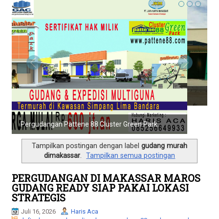
l
e
n
a
v
i
g
a
t
i
o
Pergudangan Pattene88 Biz Park.
n
Tampilkan postingan dengan label
gudang murah
dimakassar
.
Tampilkan semua postingan
PERGUDANGAN DI MAKASSAR MAROS
GUDANG READY SIAP PAKAI LOKASI
STRATEGIS
Juli 16, 2026
Haris Aca
daftar harga gudang di makassar
,
gudang 88
,
gudang murah
dimakassar
No comments