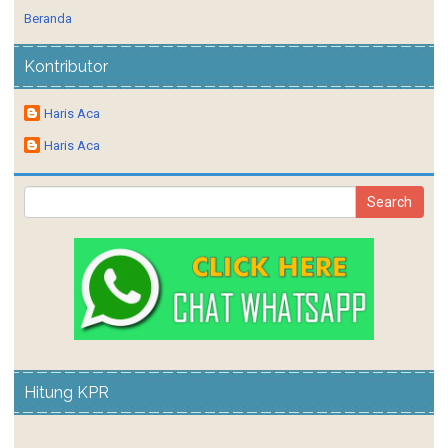
Kontributor
Haris Aca
Haris Aca
Hitung KPR