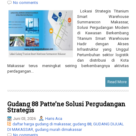
Summarecon Makassar,
Solusi Pergudangan Modern
di Kawasan Berkembang
Titanium Smart Warehouse
Hadir dengan Akses
Infrastruktur yang Unggul
Pertumbuhan sektor logistik
dan distribusi di Kota
Makassar terus meningkat seiring berkembangnya aktivitas
perdagangan...
Read More
Gudang 88 Patte’ne Solusi Pergudangan
Strategis
Juni 03, 2026
Haris Aca
daftar harga gudang di makassar
,
gudang 88
,
GUDANG DIJUAL
DI MAKASSAR
,
gudang murah dimakassar
No comments
Gudang 88 Patte’ne Solusi
Pergudangan Strategis untuk